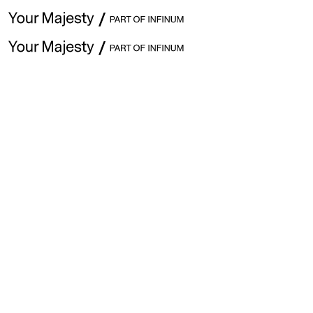
Hey ,
We’re 